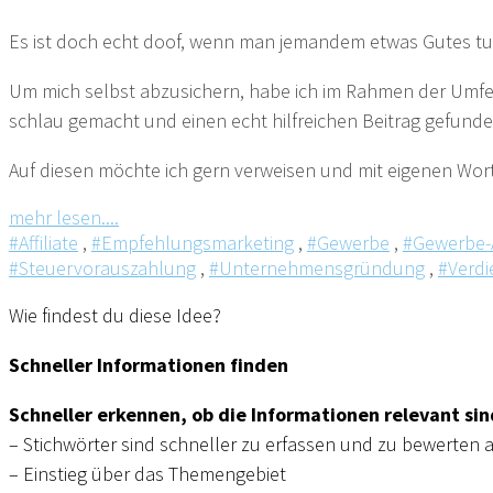
Es ist doch echt doof, wenn man jemandem etwas Gutes tun
Um mich selbst abzusichern, habe ich im Rahmen der Umf
schlau gemacht und einen echt hilfreichen Beitrag gefunde
Auf diesen möchte ich gern verweisen und mit eigenen Wo
mehr lesen....
#Affiliate
,
#Empfehlungsmarketing
,
#Gewerbe
,
#Gewerbe
#Steuervorauszahlung
,
#Unternehmensgründung
,
#Verdi
Wie findest du diese Idee?
Schneller Informationen finden
Schneller erkennen, ob die Informationen relevant sin
– Stichwörter sind schneller zu erfassen und zu bewerten a
– Einstieg über das Themengebiet