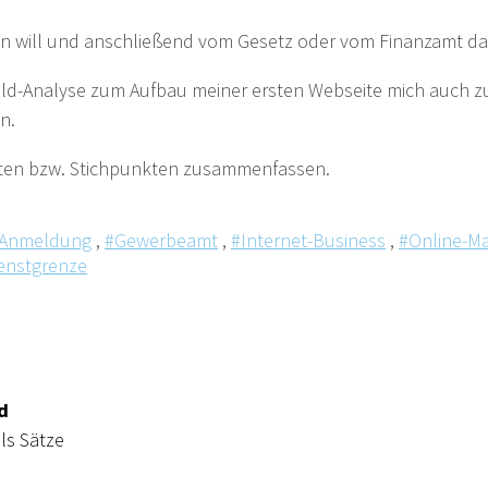
 will und anschließend vom Gesetz oder vom Finanzamt dafür
eld-Analyse zum Aufbau meiner ersten Webseite mich auch
n.
rten bzw. Stichpunkten zusammenfassen.
-Anmeldung
,
#Gewerbeamt
,
#Internet-Business
,
#Online-Ma
enstgrenze
d
ls Sätze