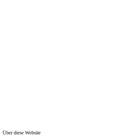
Familie
Persönlichkeits-Entwicklung
Internet-Business
hier mitspielen - Gast-Blog
anmelden
Über diese Website