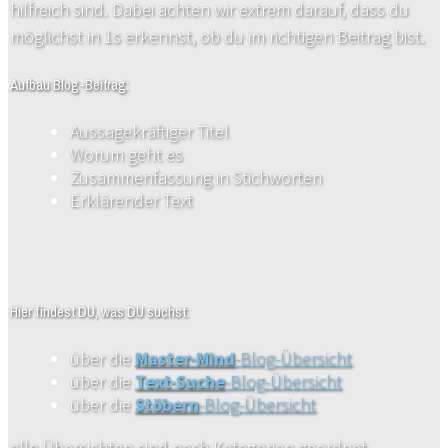
hilfreich sind. Dabei achten wir extrem darauf, dass du
möglichst in 1s erkennst, ob du im richtigen Beitrag bist.
Aufbau Blog-Beitrag:
Aussagekräftiger Titel
Worum geht es
Zusammenfassung in Stichworten
Erklärender Text
Hier findest DU, was DU suchst:
über die
Master-Mind
-Blog-Übersicht
über die
Text-Suche
-Blog-Übersicht
über die
Stöbern
-Blog-Übersicht
alle Übersichten sind nach Kategorien geordnet.