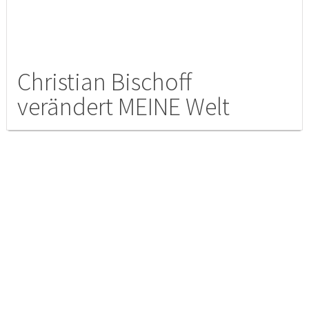
Christian Bischoff
verändert MEINE Welt
Experten-Checkliste
Du interessierst dich für eine oder mehrere
Kategorien -> dann melde dich jetzt an.
Reisen