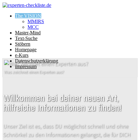
The VISION
MMIRS
MCC
Master-Mind
Text-Suche
Stöbern
Homepage
e-Kurs
Datenschutzerklärung
Impressum
Was zeichnet einen Experten aus?
Willkommen bei deiner neuen Art,
hilfreiche Informationen zu finden!
Unser Ziel ist es, dass DU möglichst schnell und ohne
Schnörkel zu den Informationen gelangst, die für DICH