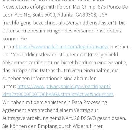
Newsletters erfolgt mithilfe von MailChimp, 675 Ponce De
Leon Ave NE, Suite 5000, Atlanta, GA 30308, USA
(nachfolgend bezeichnet als „Versanddienstleister“). Die
Datenschutzbestimmungen des Versanddienstleisters
können Sie
unter
https://www.mailchimp.com/legal/privacy/
einsehen.
Der Versanddienstleister ist unter dem Privacy-Shield-
Abkommen zertifiziert und bietet hierdurch eine Garantie,
das europäische Datenschutzniveau einzuhalten, die
zugehörigen Informationen sind abzurufen
unter:
https://www.privacyshield.gov/participant?
id=a2zt0000000TO6hAAG&status=Active#industries
Wir haben mit dem Anbieter ein Data Processing
Agreement entsprechend einem Vertrag zur
Auftragsverarbeitung gemäß Art. 28 DSGVO geschlossen.
Sie können den Empfang durch Widerruf ihrer