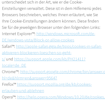
unterscheidet sich in der Art, wie er die Cookie-
Einstellungen verwaltet. Diese ist in dem Hilfemenü jedes
Browsers beschrieben, welches Ihnen erläutert, wie Sie
Ihre Cookie-Einstellungen ändern können. Diese finden
Sie für die jeweiligen Browser unter den folgenden Links:
Internet Explorer™:
http://windows.microsoft.com/de-
DE/windows-vista/Block-or-allow-cookies
Safari™:
http://apple-safari.giga.de/tipps/cookies-in-safari-
aktivieren-blockieren-loeschen-so-geht-
s/
und
https://support.apple.com/kb/PH21411?
locale=de_DE
Chrome™:
http://support.google.com/chrome/bin/answer.
hl=de&hlrm=en&answer=95647
Firefox™
https://support.mozilla.org/de/kb/cookies-
erlauben-und-ablehnen
Opera™:
http://help.opera.com/Windows/10.20/de/cookies