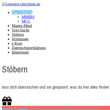
The VISION
MMIRS
MCC
Master-Mind
Text-Suche
Stöbern
Homepage
e-Kurs
Datenschutzerklärung
Impressum
Stöbern
lass dich überraschen und sei gespannt, was du hier alles finden 
gratis E-Kurs
"Persönlichkeits-Entwicklung"
klick jetzt -