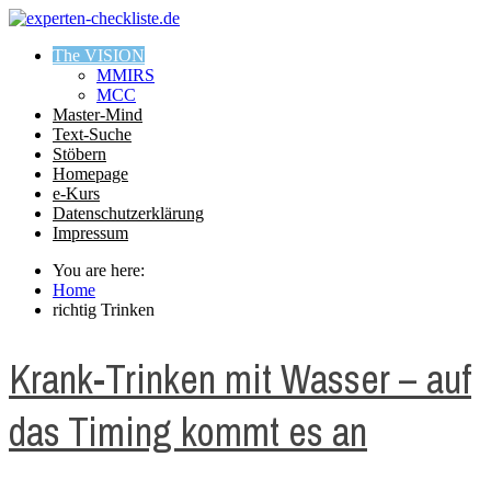
The VISION
MMIRS
MCC
Master-Mind
Text-Suche
Stöbern
Homepage
e-Kurs
Datenschutzerklärung
Impressum
You are here:
Home
richtig Trinken
Krank-Trinken mit Wasser – auf
das Timing kommt es an