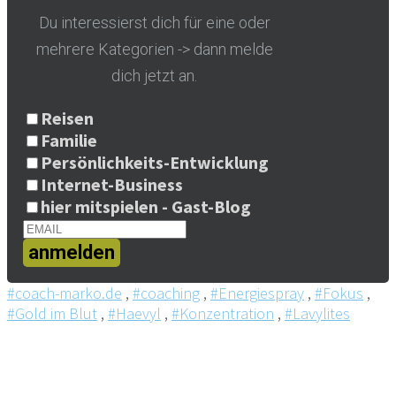
Du interessierst dich für eine oder
mehrere Kategorien -> dann melde
dich jetzt an.
Reisen
Familie
Persönlichkeits-Entwicklung
Internet-Business
hier mitspielen - Gast-Blog
anmelden
#coach-marko.de
,
#coaching
,
#Energiespray
,
#Fokus
,
#Gold im Blut
,
#Haevyl
,
#Konzentration
,
#Lavylites