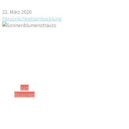
22. März 2020
Persönlichkeitsentwicklung
zum
Messenger
Glücklich-Sein =
GESUND
Angst = KRANK
- oder -