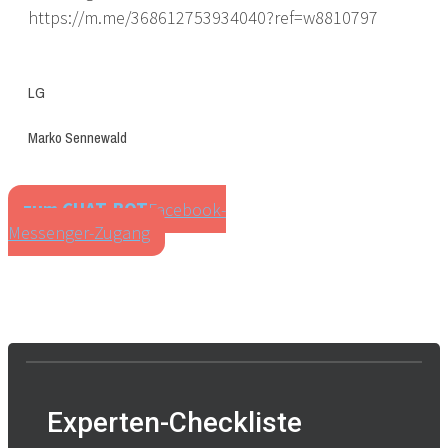
https://m.me/368612753934040?ref=w8810797
LG
Marko Sennewald
zum CHAT-BOT
Facebook-
Messenger-Zugang
Experten-Checkliste