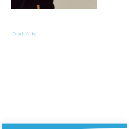
Marko
Sennewald
Coach Marko
Kannst DU DEIN
Dilemma auflösen?
das EINE oder das ANDERE
- eine
gute Entscheidung ist für DICH
derzeit nicht zu treffen
das Ergebnis ist nicht
zufriedenstellend
SO, wie es ist.....kann es aber
auch nicht weiter gehen
fundierte und zertifizierte
Qualifikation aller Coaches