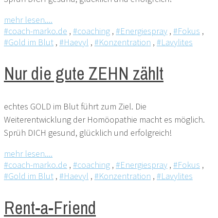
mehr lesen....
#coach-marko.de
,
#coaching
,
#Energiespray
,
#Fokus
,
#Gold im Blut
,
#Haevyl
,
#Konzentration
,
#Lavylites
Nur die gute ZEHN zählt
echtes GOLD im Blut führt zum Ziel. Die
Weiterentwicklung der Homöopathie macht es möglich.
Sprüh DICH gesund, glücklich und erfolgreich!
mehr lesen....
#coach-marko.de
,
#coaching
,
#Energiespray
,
#Fokus
,
#Gold im Blut
,
#Haevyl
,
#Konzentration
,
#Lavylites
Rent-a-Friend