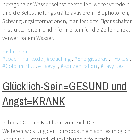
hexagonales Wasser selbst herstellen, weiter veredeln
und die Selbstheilungskräfte aktivieren - Biophotonen,
Schwingungsinformationen, manifestierte Eigenschaften
in strukturiertem und informiertem für die Zellen direkt
verwertbarem Wasser.
mehr lesen....
#coach-marko.de
,
#coaching
,
#Energiespray
,
#Fokus
,
#Gold im Blut
,
#Haevyl
,
#Konzentration
,
#Lavylites
Glücklich-Sein=GESUND und
Angst=KRANK
echtes GOLD im Blut führt zum Ziel. Die
Weiterentwicklung der Homöopathie macht es möglich.
Sprüh DICH gesund, glücklich und erfolgreich!