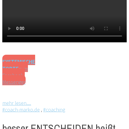
SYSTEMISCHE
TORTE
zum
Facebook-
Messenger
mehr lesen....
#coach-marko.de
,
#coaching
besser ENTSCHEIDEN heißt