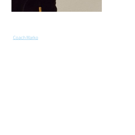
Marko
Sennewald
Coach Marko
Finde DEIN inneres
POTENTIAL und DEIN
LEBEN läuf RUND
in 5 Minuten hast DU den STEIN
DER WEISEN gefunden
- andere
Menschen suchen viele Jahre
danach und geben dafür Tausende
EURO aus.
DU steigst so tief ein, bis DU
DEINE
eine
SACHE identifiziert
hast, die DU änderst
Die so geschaffene Abkürzung
setzt DU direkt in VERÄNDERUNG