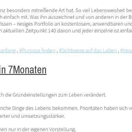
ganz besonders mitreißende Art hat. So viel Lebensweisheit be
h einfach mit. Was ihn auszeichnet und von anderen in der B
 Wissen – riesiges Portfolio an kostenlosem, anwendbaren u
 aktuellen Zeitpunkt 140 davon und jeder einzelne ist einfac
anfang
,
#Purpose finden
,
#Sichtweise auf das Leben
,
#Ver
 in 7Monaten
uch die Grundeinstellungen zum Leben verändert.
manche Dinge des Lebens bekommen. Prioritäten haben sich v
ierter und umsetzungsstärker.
ehen nur in der eigenen Vorstellung.