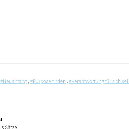
,
#Neuanfang
,
#Purpose finden
,
#Verantwortung für sich s
d
ls Sätze