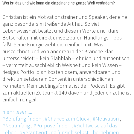
Wer ist das und wie kann ein einzelner eine ganze Welt verändern?
Christian ist ein Motivationstrainer und Speaker, der eine
ganz besonders mitreißende Art hat. So viel
Lebensweisheit besitzt und diese in Worte und klare
Botschaften mit direkt umsetzbaren Handlungs-Tipps
faßt. Seine Energie zieht dich einfach mit. Was ihn
auszeichnet und von anderen in der Branche klar
unterscheidet: – kein Blahblah – ehrlich und authentisch
– vermittelt ausschließlich Weisheit und kein Wissen –
riesiges Portfolio an kostenlosem, anwendbaren und
direkt umsetzbarem Content in unterschiedlichen
Formaten. Mein Lieblingsformat ist der Podcast. Es gibt
zum aktuellen Zeitpunkt 140 davon und jeder einzelne ist
einfach nur geil.
mehr lesen....
#Berufung finden
,
#Chance zum Glück
,
#Motivation
,
#Neuanfang
,
#Purpose finden
,
#Sichtweise auf das
Leben
,
#Verantwortung für sich selbst übernehmen
,