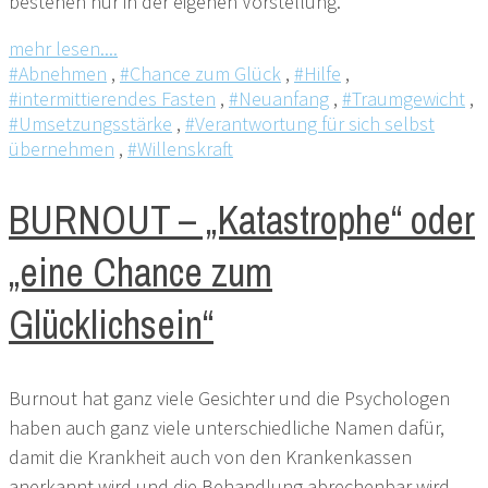
bestehen nur in der eigenen Vorstellung.
mehr lesen....
#Abnehmen
,
#Chance zum Glück
,
#Hilfe
,
#intermittierendes Fasten
,
#Neuanfang
,
#Traumgewicht
,
#Umsetzungsstärke
,
#Verantwortung für sich selbst
übernehmen
,
#Willenskraft
BURNOUT – „Katastrophe“ oder
„eine Chance zum
Glücklichsein“
Burnout hat ganz viele Gesichter und die Psychologen
haben auch ganz viele unterschiedliche Namen dafür,
damit die Krankheit auch von den Krankenkassen
anerkannt wird und die Behandlung abrechenbar wird.