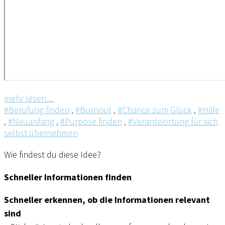
mehr lesen....
#Berufung finden
,
#Burnout
,
#Chance zum Glück
,
#Hilfe
,
#Neuanfang
,
#Purpose finden
,
#Verantwortung für sich
selbst übernehmen
Wie findest du diese Idee?
Schneller Informationen finden
Schneller erkennen, ob die Informationen relevant
sind