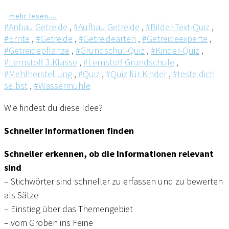
mehr lesen....
#Anbau Getreide
,
#Aufbau Getreide
,
#Bilder-Text-Quiz
,
#Ernte
,
#Getreide
,
#Getreidearten
,
#Getreideexperte
,
#Getreidepflanze
,
#Grundschul-Quiz
,
#Kinder-Quiz
,
#Lernstoff 3.Klasse
,
#Lernstoff Grundschule
,
#Mehlherstellung
,
#Quiz
,
#Quiz für Kinder
,
#teste dich
selbst
,
#Wassermühle
Wie findest du diese Idee?
Schneller Informationen finden
Schneller erkennen, ob die Informationen relevant
sind
– Stichwörter sind schneller zu erfassen und zu bewerten
als Sätze
– Einstieg über das Themengebiet
– vom Groben ins Feine