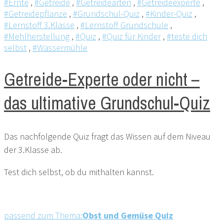
#Ernte
,
#Getreide
,
#Getreidearten
,
#Getreideexperte
,
#Getreidepflanze
,
#Grundschul-Quiz
,
#Kinder-Quiz
,
#Lernstoff 3.Klasse
,
#Lernstoff Grundschule
,
#Mehlherstellung
,
#Quiz
,
#Quiz für Kinder
,
#teste dich
selbst
,
#Wassermühle
Getreide-Experte oder nicht –
das ultimative Grundschul-Quiz
Das nachfolgende Quiz fragt das Wissen auf dem Niveau
der 3.Klasse ab.
Test dich selbst, ob du mithalten kannst.
passend zum Thema:
Obst und Gemüse Quiz