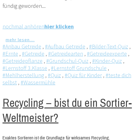
fündig geworden...
nochmal anhören
hier klicken
mehr lesen....
#Anbau Getreide
,
#Aufbau Getreide
,
#Bilder-Text-Quiz
,
#Ernte
,
#Getreide
,
#Getreidearten
,
#Getreideexperte
,
#Getreidepflanze
,
#Grundschul-Quiz
,
#Kinder-Quiz
,
#Lernstoff 3.Klasse
,
#Lernstoff Grundschule
,
#Mehlherstellung
,
#Quiz
,
#Quiz für Kinder
,
#teste dich
selbst
,
#Wassermühle
Recycling – bist du ein Sortier-
Weltmeister?
Exaktes Sortieren ist die Grundlage für wirksames Recycling.