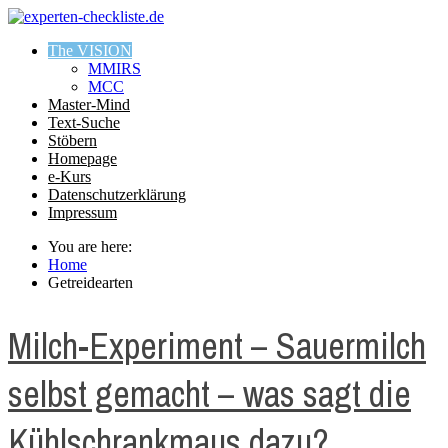
The VISION
MMIRS
MCC
Master-Mind
Text-Suche
Stöbern
Homepage
e-Kurs
Datenschutzerklärung
Impressum
You are here:
Home
Getreidearten
Milch-Experiment – Sauermilch
selbst gemacht – was sagt die
Kühlschrankmaus dazu?