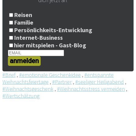
dich jetzt an.
Reisen
Familie
Persönlichkeits-Entwicklung
Internet-Business
hier mitspielen - Gast-Blog
anmelden
#Brief
,
#emotionale Geschenkidee
,
#entspannte
Weihnachtsfeiertage
,
#Partner
,
#seeliger Heiligabend
,
#Weihnachtsgeschenk
,
#Weihnachtsstress vermeiden
,
#Wertschätzung