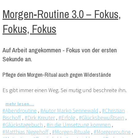
Morgen-Routine 3.0 – Fokus,
Fokus, Fokus
Auf Arbeit angekommen - Fokus von der ersten
Sekunde an.
Pflege dein Morgen-Ritual auch gegen Widerstände
Es gibt immer einen Weg. Sei mutig und beschreite ihn.
mehr lesen....
#Abendroutine
,
#Autor Marko Sennewald
,
#Christian
Bischoff
,
#Dirk Kreuter
,
#Erfolg
,
#Glücksbewußtsein
,
#Glückstagebuch
,
#in die Umsetzung kommen
,
#Matthias Niggehoff
,
#Morgen-Rituale
,
#Morgenroutine
,