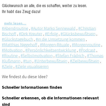
Glückwunsch an alle, die es schaffen, weiter zu lesen.
Ihr habt das Zeug dazu!
mehr lesen....
#Abendroutine
,
#Autor Marko Sennewald
,
#Christian
Bischoff
,
#Dirk Kreuter
,
#Erfolg
,
#Glücksbewußtsein
,
#Glückstagebuch
,
#in die Umsetzung kommen
,
#Matthias Niggehoff
,
#Morgen-Rituale
,
#Morgenroutine
,
#Motivation
,
#Persönlichkeitsentwicklung
,
#Podcast
,
#Routine
,
#Selbstmotivation
,
#Stefan Frädrich
,
#Thomas
Klußmann
,
#tun
,
#Unterbewußtsein
,
#Zielbewußtsein
,
#Ziele
,
#Ziele visualisieren
Wie findest du diese Idee?
Schneller Informationen finden
Schneller erkennen, ob die Informationen relevant
sind