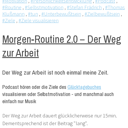
#Motivation
,
#Persönlichkeitsentwicklung
,
#Podcast
,
#Routine
,
#Selbstmotivation
,
#Stefan Frädrich
,
#Thomas
Klußmann
,
#tun
,
#Unterbewußtsein
,
#Zielbewußtsein
,
#Ziele
,
#Ziele visualisieren
Morgen-Routine 2.0 – Der Weg
zur Arbeit
Der Weg zur Arbeit ist noch einmal meine Zeit.
Podcast hören oder die Ziele des
Glücktagebuches
visualisieren oder Selbstmotivation - und manchmal auch
einfach nur Musik
Der Weg zur Arbeit dauert glücklicherweise nur 15min.
Dementsprechend ist der Beitrag "lang".