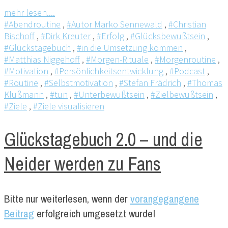
mehr lesen....
#Abendroutine
,
#Autor Marko Sennewald
,
#Christian
Bischoff
,
#Dirk Kreuter
,
#Erfolg
,
#Glücksbewußtsein
,
#Glückstagebuch
,
#in die Umsetzung kommen
,
#Matthias Niggehoff
,
#Morgen-Rituale
,
#Morgenroutine
,
#Motivation
,
#Persönlichkeitsentwicklung
,
#Podcast
,
#Routine
,
#Selbstmotivation
,
#Stefan Frädrich
,
#Thomas
Klußmann
,
#tun
,
#Unterbewußtsein
,
#Zielbewußtsein
,
#Ziele
,
#Ziele visualisieren
Glückstagebuch 2.0 – und die
Neider werden zu Fans
Bitte nur weiterlesen, wenn der
vorangegangene
Beitrag
erfolgreich umgesetzt wurde!