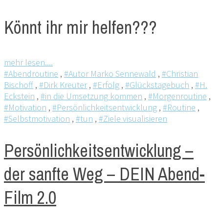
Könnt ihr mir helfen???
mehr lesen....
#Abendroutine
,
#Autor Marko Sennewald
,
#Christian
Bischoff
,
#Dirk Kreuter
,
#Erfolg
,
#Glückstagebuch
,
#H.
Eckstein
,
#in die Umsetzung kommen
,
#Morgenroutine
,
#Motivation
,
#Persönlichkeitsentwicklung
,
#Routine
,
#Selbstmotivation
,
#tun
,
#Ziele visualisieren
Persönlichkeitsentwicklung –
der sanfte Weg – DEIN Abend-
Film 2.0