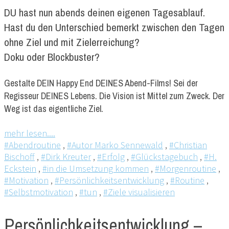
DU hast nun abends deinen eigenen Tagesablauf.
Hast du den Unterschied bemerkt zwischen den Tagen
ohne Ziel und mit Zielerreichung?
Doku oder Blockbuster?
Gestalte DEIN Happy End DEINES Abend-Films! Sei der
Regisseur DEINES Lebens. Die Vision ist Mittel zum Zweck. Der
Weg ist das eigentliche Ziel.
mehr lesen....
#Abendroutine
,
#Autor Marko Sennewald
,
#Christian
Bischoff
,
#Dirk Kreuter
,
#Erfolg
,
#Glückstagebuch
,
#H.
Eckstein
,
#in die Umsetzung kommen
,
#Morgenroutine
,
#Motivation
,
#Persönlichkeitsentwicklung
,
#Routine
,
#Selbstmotivation
,
#tun
,
#Ziele visualisieren
Persönlichkeitsentwicklung –