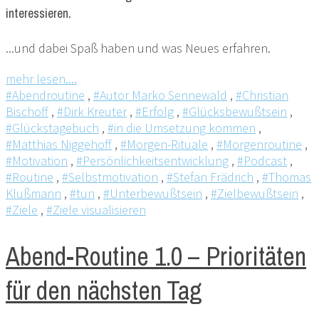
interessieren.
...und dabei Spaß haben und was Neues erfahren.
mehr lesen....
#Abendroutine
,
#Autor Marko Sennewald
,
#Christian
Bischoff
,
#Dirk Kreuter
,
#Erfolg
,
#Glücksbewußtsein
,
#Glückstagebuch
,
#in die Umsetzung kommen
,
#Matthias Niggehoff
,
#Morgen-Rituale
,
#Morgenroutine
,
#Motivation
,
#Persönlichkeitsentwicklung
,
#Podcast
,
#Routine
,
#Selbstmotivation
,
#Stefan Frädrich
,
#Thomas
Klußmann
,
#tun
,
#Unterbewußtsein
,
#Zielbewußtsein
,
#Ziele
,
#Ziele visualisieren
Abend-Routine 1.0 – Prioritäten
für den nächsten Tag