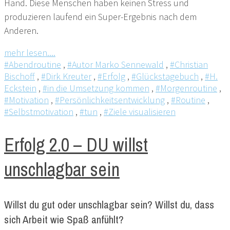
Hand. Diese Menschen haben keinen Stress und
produzieren laufend ein Super-Ergebnis nach dem
Anderen.
mehr lesen....
#Abendroutine
,
#Autor Marko Sennewald
,
#Christian
Bischoff
,
#Dirk Kreuter
,
#Erfolg
,
#Glückstagebuch
,
#H.
Eckstein
,
#in die Umsetzung kommen
,
#Morgenroutine
,
#Motivation
,
#Persönlichkeitsentwicklung
,
#Routine
,
#Selbstmotivation
,
#tun
,
#Ziele visualisieren
Erfolg 2.0 – DU willst
unschlagbar sein
Willst du gut oder unschlagbar sein? Willst du, dass
sich Arbeit wie Spaß anfühlt?