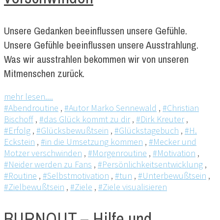
Unsere Gedanken beeinflussen unsere Gefühle.
Unsere Gefühle beeinflussen unsere Ausstrahlung.
Was wir ausstrahlen bekommen wir von unseren
Mitmenschen zurück.
mehr lesen....
#Abendroutine
,
#Autor Marko Sennewald
,
#Christian
Bischoff
,
#das Glück kommt zu dir
,
#Dirk Kreuter
,
#Erfolg
,
#Glücksbewußtsein
,
#Glückstagebuch
,
#H.
Eckstein
,
#in die Umsetzung kommen
,
#Mecker und
Motzer verschwinden
,
#Morgenroutine
,
#Motivation
,
#Neider werden zu Fans
,
#Persönlichkeitsentwicklung
,
#Routine
,
#Selbstmotivation
,
#tun
,
#Unterbewußtsein
,
#Zielbewußtsein
,
#Ziele
,
#Ziele visualisieren
BURNOUT – Hilfe und