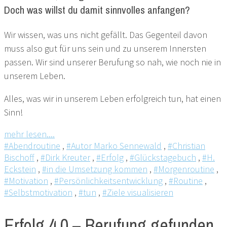
Doch was willst du damit sinnvolles anfangen?
Wir wissen, was uns nicht gefällt. Das Gegenteil davon
muss also gut für uns sein und zu unserem Innersten
passen. Wir sind unserer Berufung so nah, wie noch nie in
unserem Leben.
Alles, was wir in unserem Leben erfolgreich tun, hat einen
Sinn!
mehr lesen....
#Abendroutine
,
#Autor Marko Sennewald
,
#Christian
Bischoff
,
#Dirk Kreuter
,
#Erfolg
,
#Glückstagebuch
,
#H.
Eckstein
,
#in die Umsetzung kommen
,
#Morgenroutine
,
#Motivation
,
#Persönlichkeitsentwicklung
,
#Routine
,
#Selbstmotivation
,
#tun
,
#Ziele visualisieren
Erfolg 4.0 – Berufung gefunden