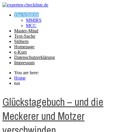
The VISION
MMIRS
MCC
Master-Mind
Text-Suche
Stöbern
Homepage
e-Kurs
Datenschutzerklärung
Impressum
You are here:
Home
tun
Glückstagebuch – und die
Meckerer und Motzer
verschwinden