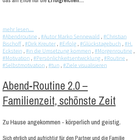
das am Ende nur die
Erfolgreichen
....
mehr lesen....
#Abendroutine
,
#Autor Marko Sennewald
,
#Christian
Bischoff
,
#Dirk Kreuter
,
#Erfolg
,
#Glückstagebuch
,
#H.
Eckstein
,
#in die Umsetzung kommen
,
#Morgenroutine
,
#Motivation
,
#Persönlichkeitsentwicklung
,
#Routine
,
#Selbstmotivation
,
#tun
,
#Ziele visualisieren
Abend-Routine 2.0 –
Familienzeit, schönste Zeit
Zu Hause angekommen - körperlich und geistig.
Sich ehrlich und aufrichtig für den Partner und die Familie