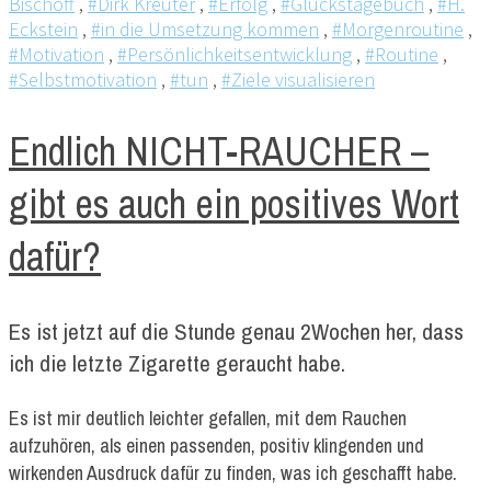
Bischoff
,
#Dirk Kreuter
,
#Erfolg
,
#Glückstagebuch
,
#H.
Eckstein
,
#in die Umsetzung kommen
,
#Morgenroutine
,
#Motivation
,
#Persönlichkeitsentwicklung
,
#Routine
,
#Selbstmotivation
,
#tun
,
#Ziele visualisieren
Endlich NICHT-RAUCHER –
gibt es auch ein positives Wort
dafür?
Es ist jetzt auf die Stunde genau 2Wochen her, dass
ich die letzte Zigarette geraucht habe.
Es ist mir deutlich leichter gefallen, mit dem Rauchen
aufzuhören, als einen passenden, positiv klingenden und
wirkenden Ausdruck dafür zu finden, was ich geschafft habe.