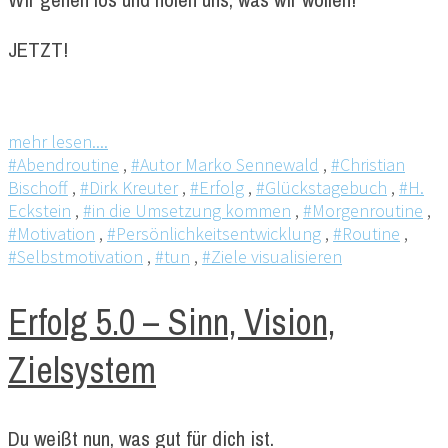
JETZT!
mehr lesen....
#Abendroutine
,
#Autor Marko Sennewald
,
#Christian
Bischoff
,
#Dirk Kreuter
,
#Erfolg
,
#Glückstagebuch
,
#H.
Eckstein
,
#in die Umsetzung kommen
,
#Morgenroutine
,
#Motivation
,
#Persönlichkeitsentwicklung
,
#Routine
,
#Selbstmotivation
,
#tun
,
#Ziele visualisieren
Erfolg 5.0 – Sinn, Vision,
Zielsystem
Du weißt nun, was gut für dich ist.