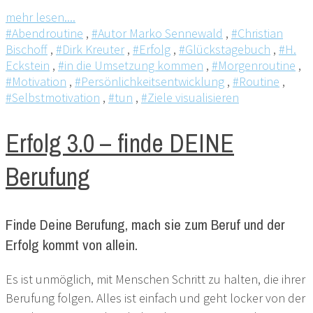
mehr lesen....
#Abendroutine
,
#Autor Marko Sennewald
,
#Christian
Bischoff
,
#Dirk Kreuter
,
#Erfolg
,
#Glückstagebuch
,
#H.
Eckstein
,
#in die Umsetzung kommen
,
#Morgenroutine
,
#Motivation
,
#Persönlichkeitsentwicklung
,
#Routine
,
#Selbstmotivation
,
#tun
,
#Ziele visualisieren
Erfolg 3.0 – finde DEINE
Berufung
Finde Deine Berufung, mach sie zum Beruf und der
Erfolg kommt von allein.
Es ist unmöglich, mit Menschen Schritt zu halten, die ihrer
Berufung folgen. Alles ist einfach und geht locker von der