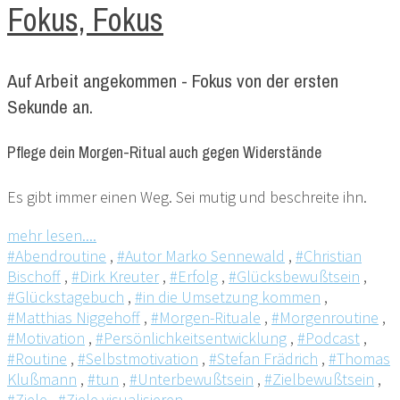
Fokus, Fokus
Auf Arbeit angekommen - Fokus von der ersten
Sekunde an.
Pflege dein Morgen-Ritual auch gegen Widerstände
Es gibt immer einen Weg. Sei mutig und beschreite ihn.
mehr lesen....
#Abendroutine
,
#Autor Marko Sennewald
,
#Christian
Bischoff
,
#Dirk Kreuter
,
#Erfolg
,
#Glücksbewußtsein
,
#Glückstagebuch
,
#in die Umsetzung kommen
,
#Matthias Niggehoff
,
#Morgen-Rituale
,
#Morgenroutine
,
#Motivation
,
#Persönlichkeitsentwicklung
,
#Podcast
,
#Routine
,
#Selbstmotivation
,
#Stefan Frädrich
,
#Thomas
Klußmann
,
#tun
,
#Unterbewußtsein
,
#Zielbewußtsein
,
#Ziele
,
#Ziele visualisieren