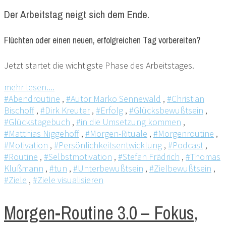
Der Arbeitstag neigt sich dem Ende.
Flüchten oder einen neuen, erfolgreichen Tag vorbereiten?
Jetzt startet die wichtigste Phase des Arbeitstages.
mehr lesen....
#Abendroutine
,
#Autor Marko Sennewald
,
#Christian
Bischoff
,
#Dirk Kreuter
,
#Erfolg
,
#Glücksbewußtsein
,
#Glückstagebuch
,
#in die Umsetzung kommen
,
#Matthias Niggehoff
,
#Morgen-Rituale
,
#Morgenroutine
,
#Motivation
,
#Persönlichkeitsentwicklung
,
#Podcast
,
#Routine
,
#Selbstmotivation
,
#Stefan Frädrich
,
#Thomas
Klußmann
,
#tun
,
#Unterbewußtsein
,
#Zielbewußtsein
,
#Ziele
,
#Ziele visualisieren
Morgen-Routine 3.0 – Fokus,