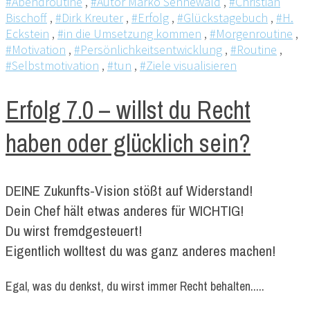
#Abendroutine
,
#Autor Marko Sennewald
,
#Christian
Bischoff
,
#Dirk Kreuter
,
#Erfolg
,
#Glückstagebuch
,
#H.
Eckstein
,
#in die Umsetzung kommen
,
#Morgenroutine
,
#Motivation
,
#Persönlichkeitsentwicklung
,
#Routine
,
#Selbstmotivation
,
#tun
,
#Ziele visualisieren
Erfolg 7.0 – willst du Recht
haben oder glücklich sein?
DEINE Zukunfts-Vision stößt auf Widerstand!
Dein Chef hält etwas anderes für WICHTIG!
Du wirst fremdgesteuert!
Eigentlich wolltest du was ganz anderes machen!
Egal, was du denkst, du wirst immer Recht behalten.....