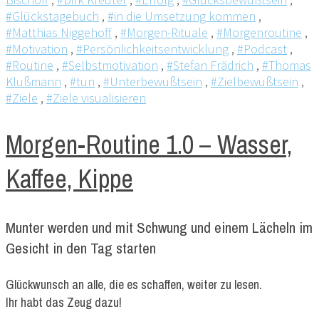
#Glückstagebuch
,
#in die Umsetzung kommen
,
#Matthias Niggehoff
,
#Morgen-Rituale
,
#Morgenroutine
,
#Motivation
,
#Persönlichkeitsentwicklung
,
#Podcast
,
#Routine
,
#Selbstmotivation
,
#Stefan Frädrich
,
#Thomas
Klußmann
,
#tun
,
#Unterbewußtsein
,
#Zielbewußtsein
,
#Ziele
,
#Ziele visualisieren
Morgen-Routine 1.0 – Wasser,
Kaffee, Kippe
Munter werden und mit Schwung und einem Lächeln im
Gesicht in den Tag starten
Glückwunsch an alle, die es schaffen, weiter zu lesen.
Ihr habt das Zeug dazu!