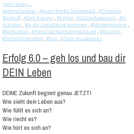
mehr lesen....
#Abendroutine
,
#Autor Marko Sennewald
,
#Christian
Bischoff
,
#Dirk Kreuter
,
#Erfolg
,
#Glückstagebuch
,
#H.
Eckstein
,
#in die Umsetzung kommen
,
#Morgenroutine
,
#Motivation
,
#Persönlichkeitsentwicklung
,
#Routine
,
#Selbstmotivation
,
#tun
,
#Ziele visualisieren
Erfolg 6.0 – geh los und bau dir
DEIN Leben
DEINE Zukunft beginnt genau JETZT!
Wie sieht dein Leben aus?
Wie fühlt es sich an?
Wie riecht es?
Wie hört es sich an?