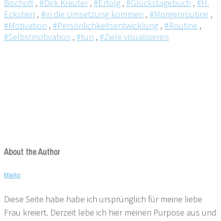
Bischoff
,
#Dirk Kreuter
,
#Erfolg
,
#Glückstagebuch
,
#H.
Eckstein
,
#in die Umsetzung kommen
,
#Morgenroutine
,
#Motivation
,
#Persönlichkeitsentwicklung
,
#Routine
,
#Selbstmotivation
,
#tun
,
#Ziele visualisieren
About the Author
Marko
Diese Seite habe habe ich ursprünglich für meine liebe
Frau kreiert. Derzeit lebe ich hier meinen Purpose aus und